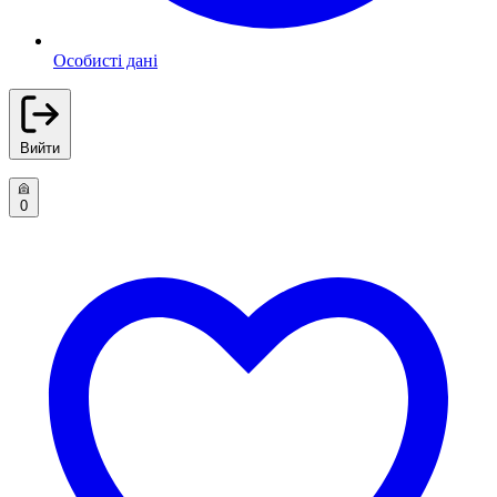
Особисті дані
Вийти
0