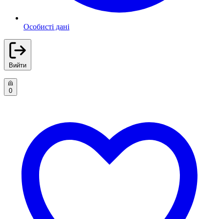
Особисті дані
Вийти
0