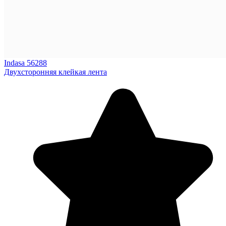
Indasa 56288
Двухсторонняя клейкая лента