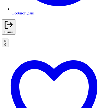
Особисті дані
Вийти
0