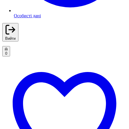
Особисті дані
Вийти
0