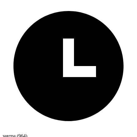
завтра
(964)