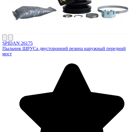
SPIDAN 26175
Пыльник ШРУСа двусторонний резина наружный передний
мост