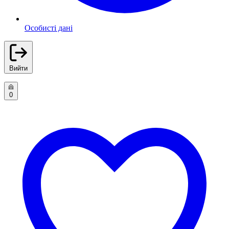
Особисті дані
Вийти
0