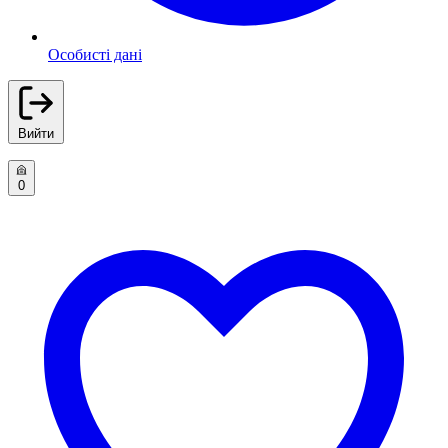
Особисті дані
Вийти
0