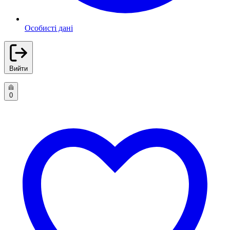
Особисті дані
Вийти
0