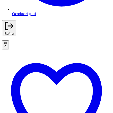
Особисті дані
Вийти
0