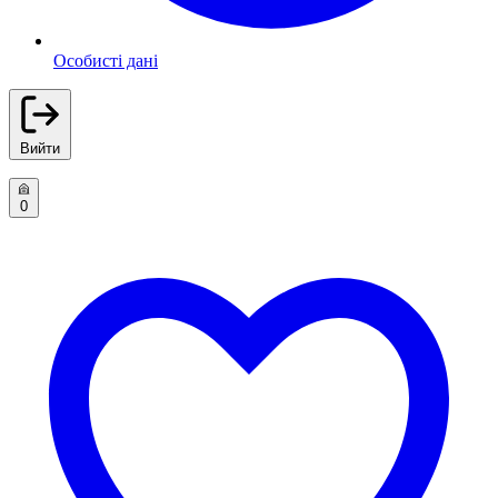
Особисті дані
Вийти
0