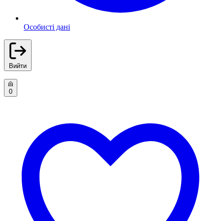
Особисті дані
Вийти
0