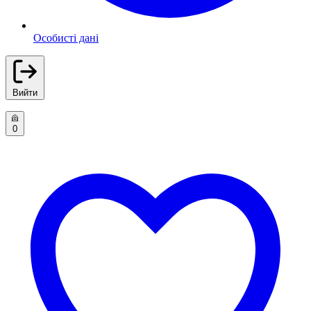
Особисті дані
Вийти
0