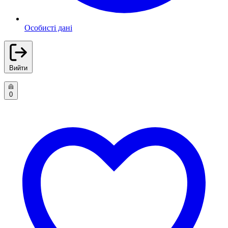
Особисті дані
Вийти
0