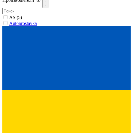
Производители
87
AS
(5)
Autoprostavka