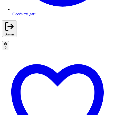
Особисті дані
Вийти
0