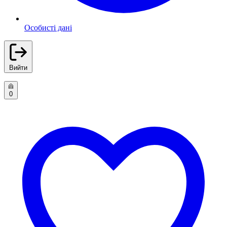
Особисті дані
Вийти
0