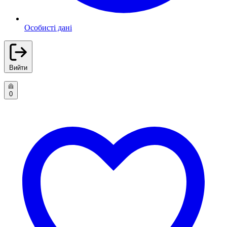
Особисті дані
Вийти
0