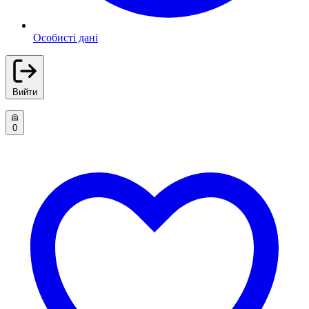
Особисті дані
Вийти
0