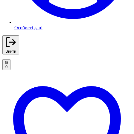
Особисті дані
Вийти
0