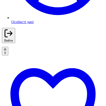
Особисті дані
Вийти
0