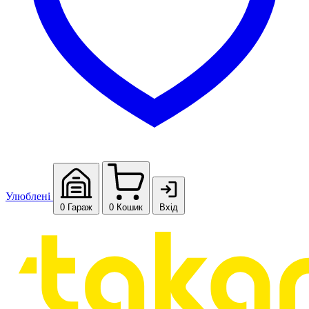
Улюблені
0
Гараж
0
Кошик
Вхід