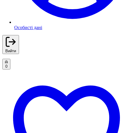
Особисті дані
Вийти
0