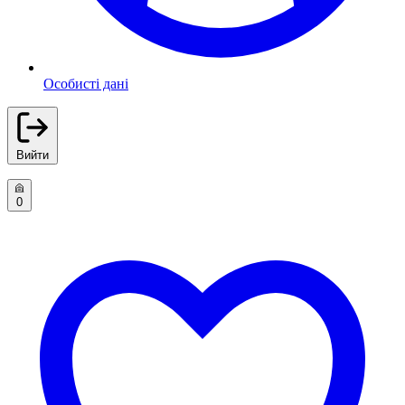
Особисті дані
Вийти
0