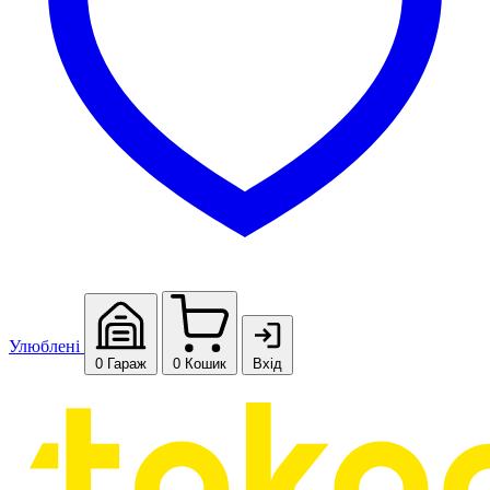
Улюблені
0
Гараж
0
Кошик
Вхід