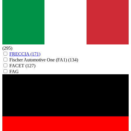
(295)
FRECCIA
(171)
Fischer Automotive One (FA1)
(134)
FACET
(127)
FAG