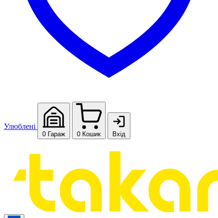
Улюблені
0
Гараж
0
Кошик
Вхід