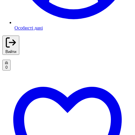
Особисті дані
Вийти
0