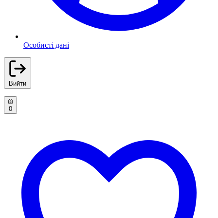
Особисті дані
Вийти
0