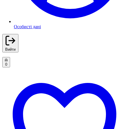
Особисті дані
Вийти
0