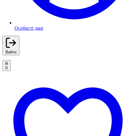
Особисті дані
Вийти
0