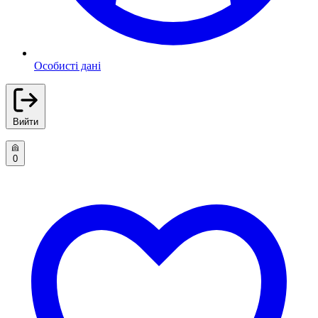
Особисті дані
Вийти
0