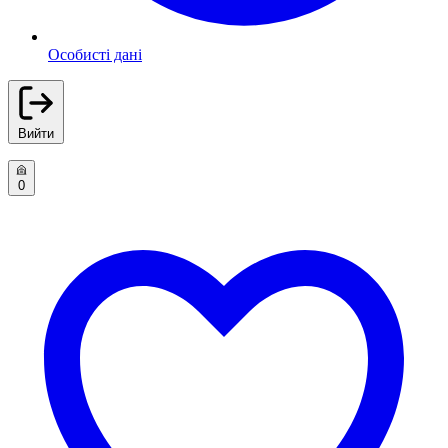
Особисті дані
Вийти
0