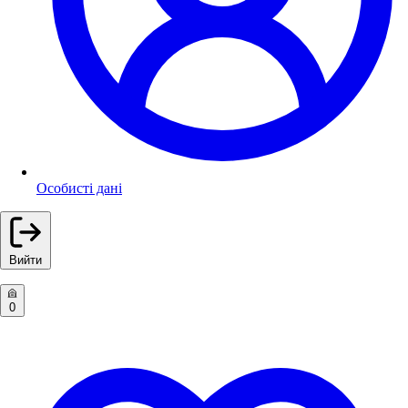
Особисті дані
Вийти
0