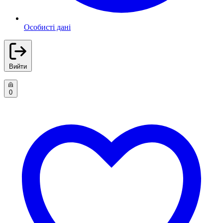
Особисті дані
Вийти
0