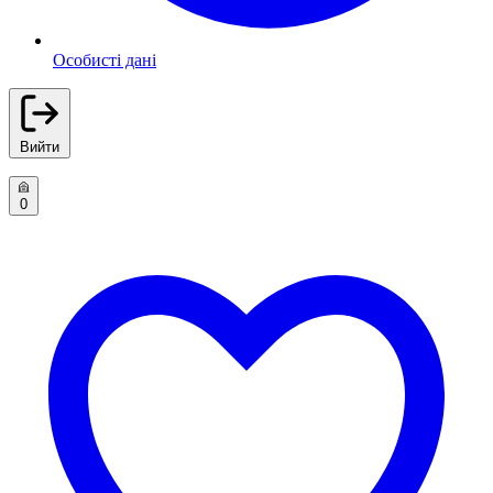
Особисті дані
Вийти
0