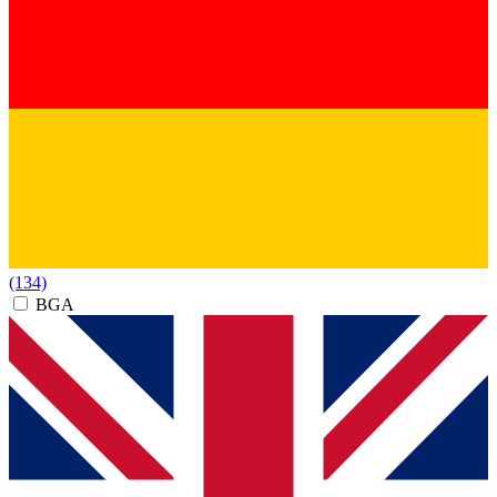
(134)
BGA