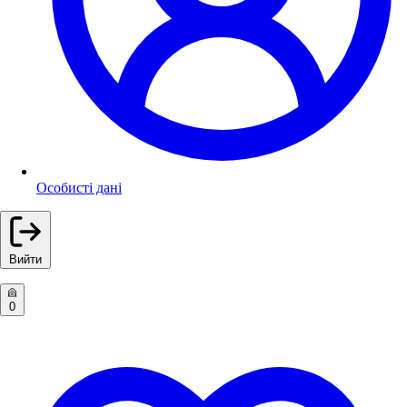
Особисті дані
Вийти
0