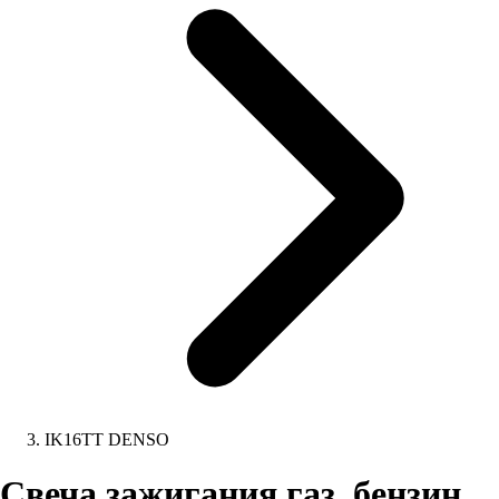
IK16TT DENSO
Свеча зажигания газ, бензин