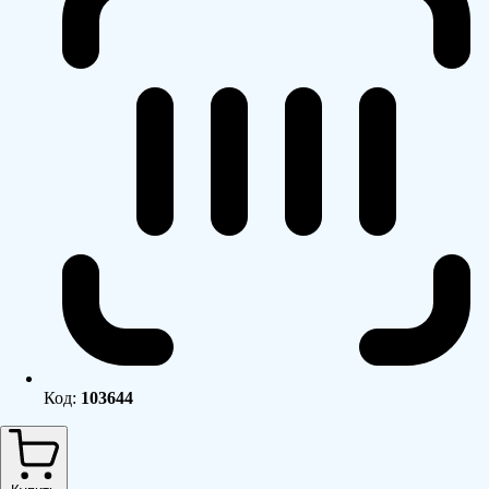
Код:
103644