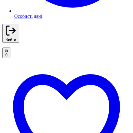
Особисті дані
Вийти
0