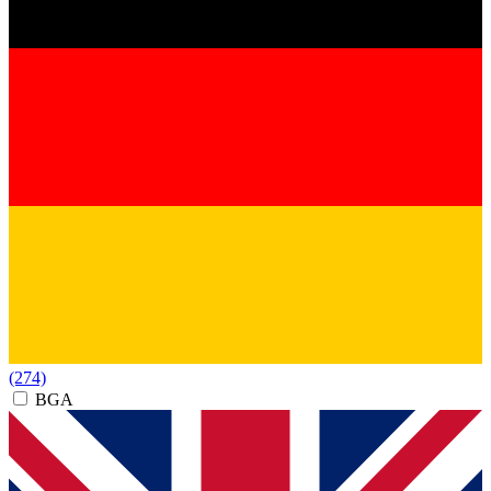
(274)
BGA