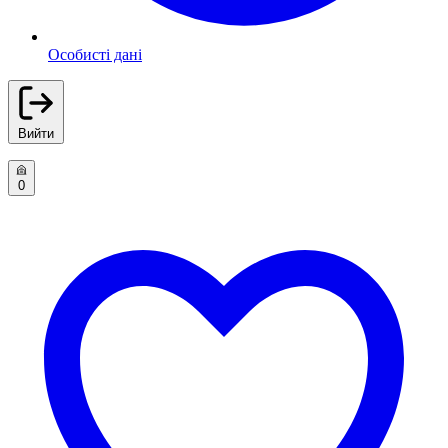
Особисті дані
Вийти
0