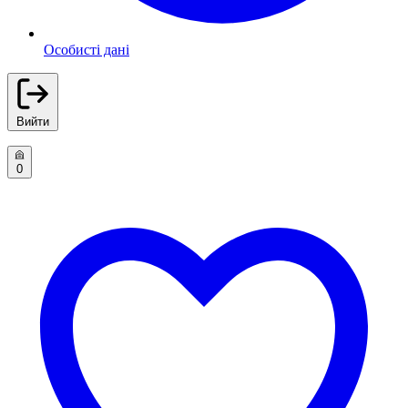
Особисті дані
Вийти
0