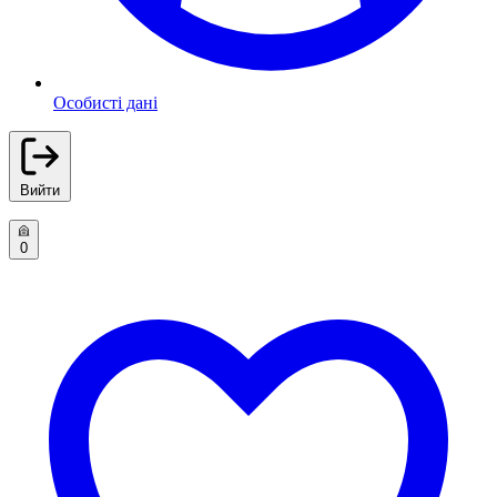
Особисті дані
Вийти
0