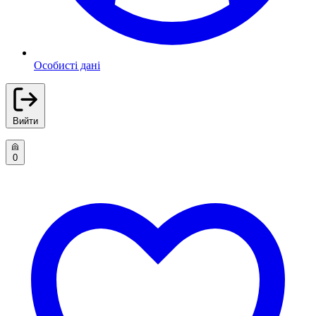
Особисті дані
Вийти
0