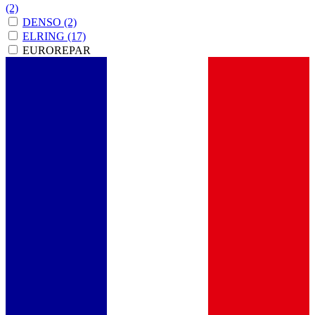
(2)
DENSO
(2)
ELRING
(17)
EUROREPAR