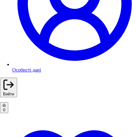
Особисті дані
Вийти
0