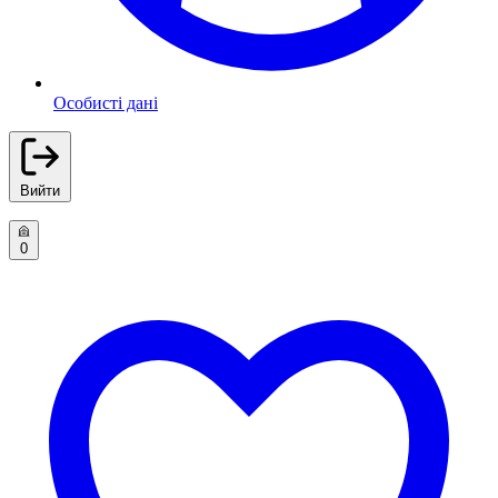
Особисті дані
Вийти
0