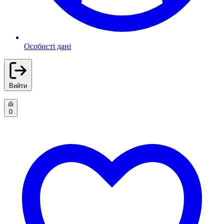
Особисті дані
Вийти
0