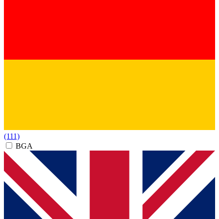
(111)
BGA