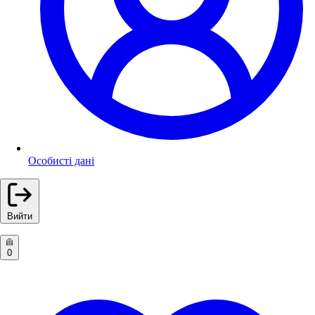
Особисті дані
Вийти
0