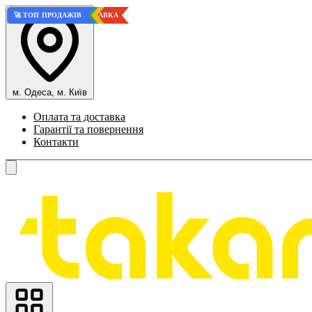
⚡ БЕЗКОШТОВНА ДОСТАВКА
💎 ВИСОКА ЯКІСТЬ
🏆 КРАЩИЙ ВАРІАНТ
🏆 КРАЩИЙ ВАРІАНТ
💎 ВИСОКА ЯКІСТЬ
💎 ВИСОКА ЯКІСТЬ
🚀 ТОП ПРОДАЖІВ
💎 ВИСОКА ЯКІСТЬ
💎 ВИСОКА ЯКІСТЬ
🚀 ТОП ПРОДАЖІВ
м. Одеса, м. Київ
Оплата та доставка
Гарантії та повернення
Контакти