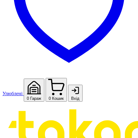
Улюблені
0
Гараж
0
Кошик
Вхід