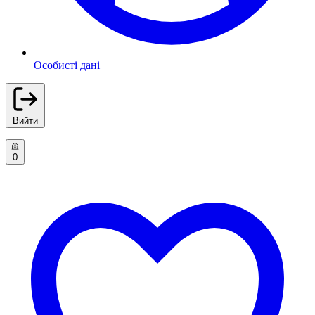
Особисті дані
Вийти
0