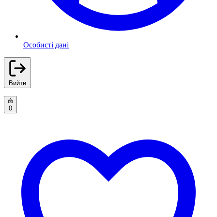
Особисті дані
Вийти
0