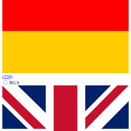
(259)
BGA