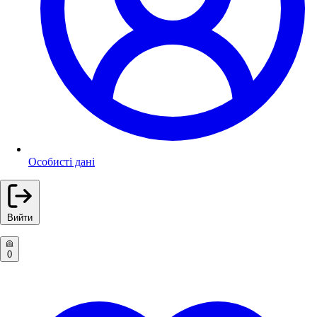
Особисті дані
Вийти
0