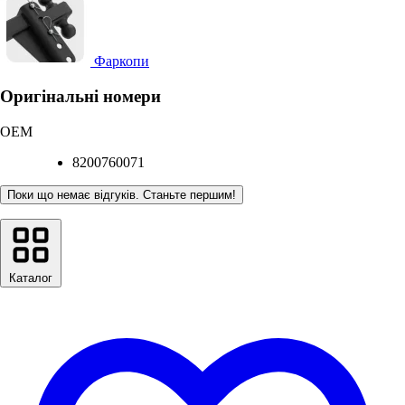
Фаркопи
Оригінальні номери
OEM
8200760071
Поки що немає відгуків. Станьте першим!
Каталог