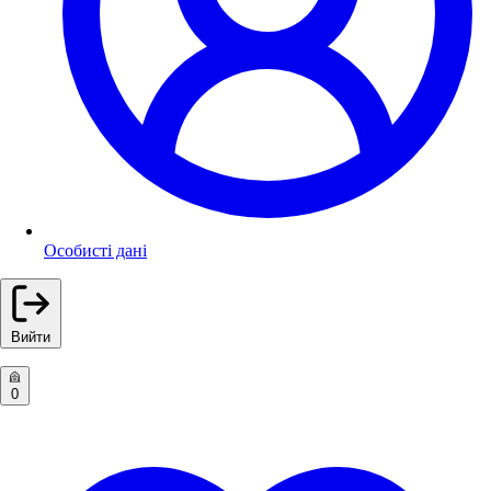
Особисті дані
Вийти
0