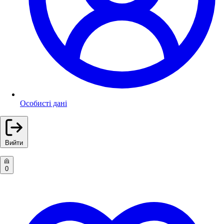
Особисті дані
Вийти
0