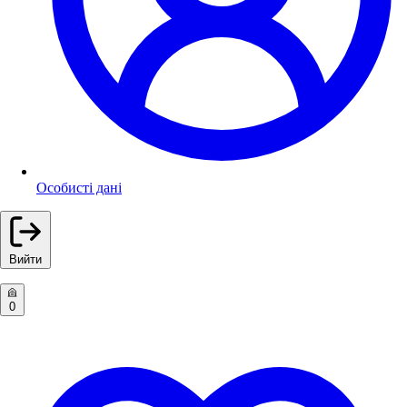
Особисті дані
Вийти
0