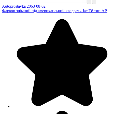
Autoprostavka 2063-08-02
Фаркоп знімний під американський квадрат - Jac T8 тип AB