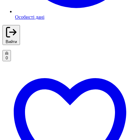
Особисті дані
Вийти
0