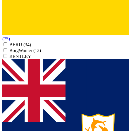
(75)
BERU
(34)
BorgWarner
(12)
BENTLEY