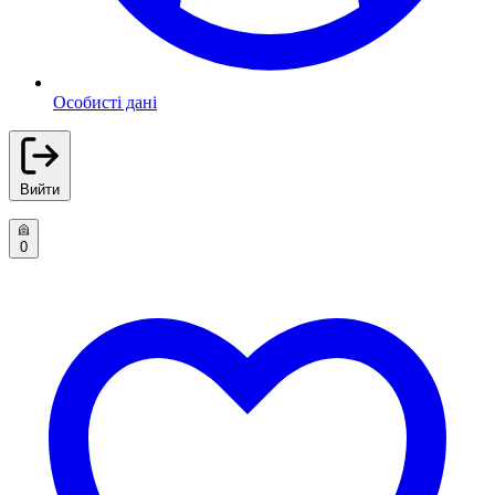
Особисті дані
Вийти
0