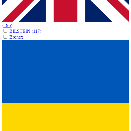
(195)
BILSTEIN
(117)
Bronex