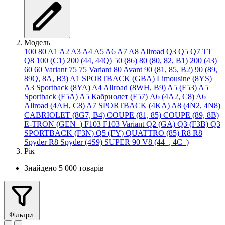
Модель
100
80
A1
A2
A3
A4
A5
A6
A7
A8
Allroad
Q3
Q5
Q7
TT
Q8
100 (C1)
200 (44, 44Q)
50 (86)
80 (80, 82, B1)
200 (43)
60
60 Variant
75
75 Variant
80 Avant
90 (81, 85, B2)
90 (89,
89Q, 8A, B3)
A1 SPORTBACK (GBA)
Limousine (8YS)
A3 Sportback (8YA)
A4 Allroad (8WH, B9)
A5 (F53)
A5
Sportback (F5A)
A5 Кабриолет (F57)
A6 (4A2, C8)
A6
Allroad (4AH, C8)
A7 SPORTBACK (4KA)
A8 (4N2, 4N8)
CABRIOLET (8G7, B4)
COUPE (81, 85)
COUPE (89, 8B)
E-TRON (GEN_)
F103
F103 Variant
Q2 (GA)
Q3 (F3B)
Q3
SPORTBACK (F3N)
Q5 (FY)
QUATTRO (85)
R8
R8
Spyder
R8 Spyder (4S9)
SUPER 90
V8 (44_, 4C_)
Рік
Знайдено 5 000 товарів
Фільтри